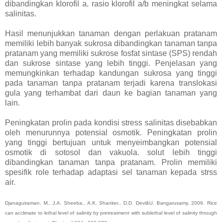
dibandingkan klorofil a. rasio klorofil a/b meningkat selama
salinitas.
Hasil menunjukkan tanaman dengan perlakuan pratanam
memiliki lebih banyak sukrosa dibandingkan tanaman tanpa
pratanam yang memiliki sukrose fosfat sintase (SPS) rendah
dan sukrose sintase yang lebih tinggi. Penjelasan yang
memungkinkan terhadap kandungan sukrosa yang tinggi
pada tanaman tanpa pratanam terjadi karena translokasi
gula yang terhambat dari daun ke bagian tanaman yang
lain.
Peningkatan prolin pada kondisi stress salinitas disebabkan
oleh menurunnya potensial osmotik. Peningkatan prolin
yang tinggi bertujuan untuk menyeimbangkan potensial
osmotik di sotosol dan vakuola. solut lebih tinggi
dibandingkan tanaman tanpa pratanam. Prolin memiliki
spesifik role terhadap adaptasi sel tanaman kepada strss
air.
Djanaguiraman, M., J.A. Sheeba., A.K. Shanker., D.D. Devi&U. Bangarusamy. 2006. Rice
can acclimate to lethal level of salinity by pretreatment with sublethal level of salinity through