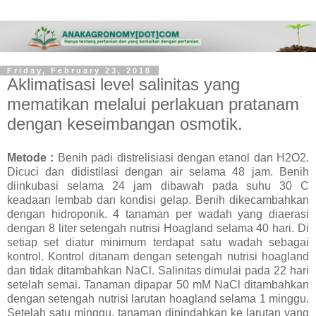
Friday, February 23, 2018
Aklimatisasi level salinitas yang
mematikan melalui perlakuan pratanam
dengan keseimbangan osmotik.
Metode :
Benih padi distrelisiasi dengan etanol dan H2O2.
Dicuci dan didistilasi dengan air selama 48 jam. Benih
diinkubasi selama 24 jam dibawah pada suhu 30 C
keadaan lembab dan kondisi gelap. Benih dikecambahkan
dengan hidroponik. 4 tanaman per wadah yang diaerasi
dengan 8 liter setengah nutrisi Hoagland selama 40 hari. Di
setiap set diatur minimum terdapat satu wadah sebagai
kontrol. Kontrol ditanam dengan setengah nutrisi hoagland
dan tidak ditambahkan NaCl. Salinitas dimulai pada 22 hari
setelah semai. Tanaman dipapar 50 mM NaCl ditambahkan
dengan setengah nutrisi larutan hoagland selama 1 minggu.
Setelah satu minggu, tanaman dipindahkan ke larutan yang