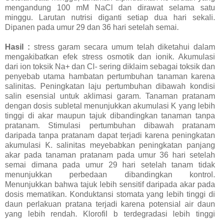
mengandung 100 mM NaCl dan dirawat selama satu
minggu. Larutan nutrisi diganti setiap dua hari sekali.
Dipanen pada umur 29 dan 36 hari setelah semai.
Hasil :
stress garam secara umum telah diketahui dalam
mengakibatkan efek stress osmotik dan ionik. Akumulasi
dari ion toksik Na+ dan Cl- sering diklaim sebagai toksik dan
penyebab utama hambatan pertumbuhan tanaman karena
salinitas. Peningkatan laju pertumbuhan dibawah kondisi
salin esensial untuk aklimasi garam. Tanaman pratanam
dengan dosis subletal menunjukkan akumulasi K yang lebih
tinggi di akar maupun tajuk dibandingkan tanaman tanpa
pratanam.
Stimulasi pertumbuhan dibawah pratanam
daripada tanpa pratanam dapat terjadi karena peningkatan
akumulasi K. salinitas meyebabkan peningkatan panjang
akar pada tanaman pratanam pada umur 36 hari setelah
semai dimana pada umur 29 hari setelah tanam tidak
menunjukkan perbedaan dibandingkan kontrol.
Menunjukkan bahwa tajuk lebih sensitif daripada akar pada
dosis mematikan. Konduktansi stomata yang lebih tinggi di
daun perlakuan pratana terjadi karena potensial air daun
yang lebih rendah. Klorofil b terdegradasi lebih tinggi