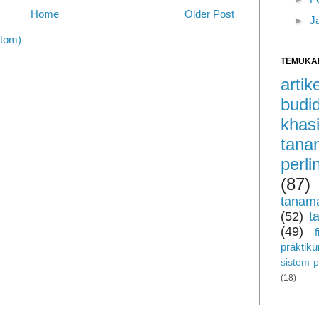
Home
Older Post
►
J
tom)
TEMUKA
arti
budi
khas
tan
perl
(87)
tanam
(52)
t
(49)
praktik
sistem 
(18)