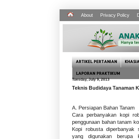
About
Privacy Policy
D
ARTIKEL PERTANIAN
KHASI
LAPORAN PRAKTIKUM
Tuesday, July 9, 2013
Teknis Budidaya Tanaman K
A. Persiapan Bahan Tanam
Cara perbanyakan kopi rob
penggunaan bahan tanam kop
Kopi robusta diperbanyak 
yang digunakan berupa k