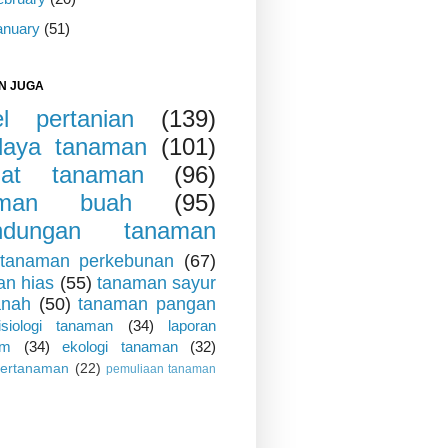
anuary
(51)
N JUGA
kel pertanian
(139)
daya tanaman
(101)
iat tanaman
(96)
aman buah
(95)
indungan tanaman
tanaman perkebunan
(67)
an hias
(55)
tanaman sayur
anah
(50)
tanaman pangan
fisiologi tanaman
(34)
laporan
um
(34)
ekologi tanaman
(32)
pertanaman
(22)
pemuliaan tanaman