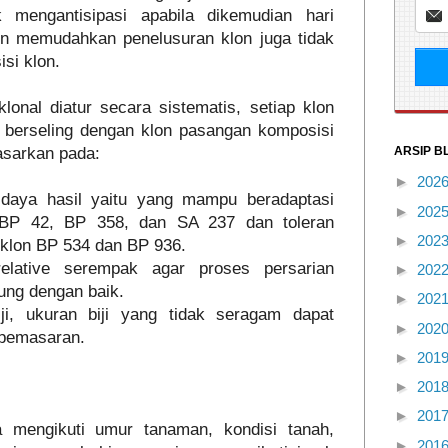
k mengantisipasi apabila dikemudian hari
in memudahkan penelusuran klon juga tidak
si klon.
onal diatur secara sistematis, setiap klon
u berseling dengan klon pasangan komposisi
ARSIP B
dasarkan pada:
►
202
s daya hasil yaitu yang mampu beradaptasi
►
202
n BP 42, BP 358, dan SA 237 dan toleran
►
202
i klon BP 534 dan BP 936.
elative serempak agar proses persarian
►
202
ung dengan baik.
►
202
i, ukuran biji yang tidak seragam dapat
►
202
 pemasaran.
►
201
►
201
►
201
 mengikuti umur tanaman, kondisi tanah,
►
201