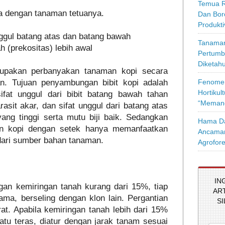
Temua R
a dengan tanaman tetuanya.
Dan Bor
Produkt
ggul batang atas dan batang bawah
Tanaman
h (prekositas) lebih awal
Pertumb
Diketahu
upakan perbanyakan tanaman kopi secara
Fenomen
n. Tujuan penyambungan bibit kopi adalah
Hortikul
fat unggul dari bibit batang bawah tahan
“Memang
sit akar, dan sifat unggul dari batang atas
ang tinggi serta mutu biji baik. Sedangkan
Hama Da
an kopi dengan setek hanya memanfaatkan
Ancaman
 dari sumber bahan tanaman.
Agrofore
IN
gan kemiringan tanah kurang dari 15%, tiap
AR
ama, berseling dengan klon lain. Pergantian
S
rat. Apabila kemiringan tanah lebih dari 15%
satu teras, diatur dengan jarak tanam sesuai