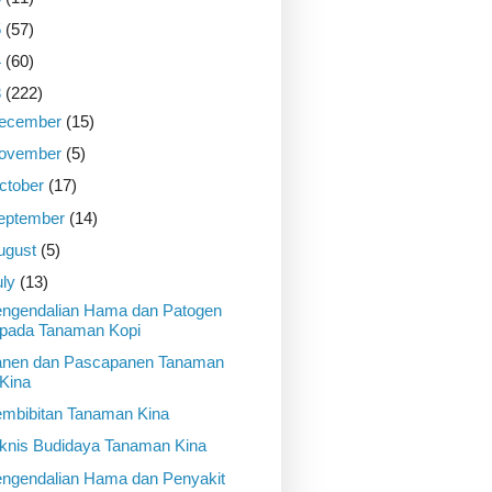
5
(57)
4
(60)
3
(222)
ecember
(15)
ovember
(5)
ctober
(17)
eptember
(14)
ugust
(5)
uly
(13)
ngendalian Hama dan Patogen
pada Tanaman Kopi
nen dan Pascapanen Tanaman
Kina
mbibitan Tanaman Kina
knis Budidaya Tanaman Kina
ngendalian Hama dan Penyakit