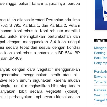
 sehingga bahan tanam anjurannya berupa
ng telah dilepas Menteri Pertanian ada lima
762, S 795, Kartika 1, dan Kartika 2. Petani
anam kopi robusta. Kopi robusta memiliki
maka untuk meningkatkan pertumbuhan dan
ENTRI T
capai dengan menggunakan 3-4 klon unggul
isi secara tepat dan sesuai dengan kondisi
Mengapa
pa klon kopi robusta antara lain BP 534, BP
Penting
Baru Ten
 dan BP 409.
Penyimp
anyak dengan cara vegetatif menggunakan
Perubah
generative menggunakan benih atau biji.
Bawang 
ative lebih umum digunakan karena mudah
Tentang
singkat untuk menghasilkan bibit siap tanam
Rahasia 
nyakan bibit secara vegetatif (klonal).
Waktu P
iliki perbanyakan kopi secara klonal adalah
Sangat 