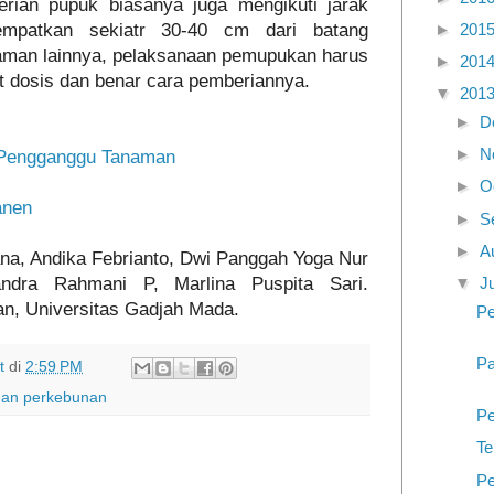
erian pupuk biasanya juga mengikuti jarak
empatkan sekiatr 30-40 cm dari batang
►
201
naman lainnya, pelaksanaan pemupukan harus
►
201
pat dosis dan benar cara pemberiannya.
▼
201
►
D
►
N
 Pengganggu Tanaman
►
O
anen
►
S
►
A
na, Andika Febrianto, Dwi Panggah Yoga Nur
ndra Rahmani P, Marlina Puspita Sari.
▼
J
an, Universitas Gadjah Mada.
Pe
Pa
t
di
2:59 PM
an perkebunan
Pe
Te
Pe