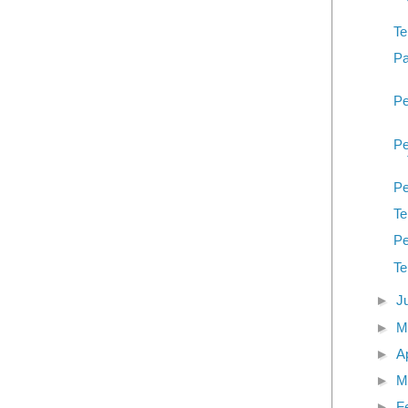
Te
Pa
Pe
Pe
Pe
Te
Pe
Te
►
J
►
M
►
A
►
M
►
F