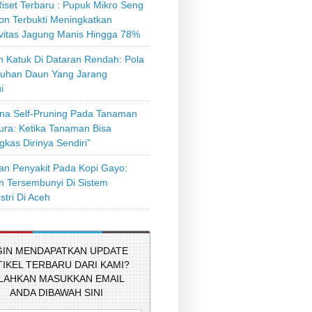
iset Terbaru : Pupuk Mikro Seng
on Terbukti Meningkatkan
ivitas Jagung Manis Hingga 78%
 Katuk Di Dataran Rendah: Pola
uhan Daun Yang Jarang
i
a Self-Pruning Pada Tanaman
tura: Ketika Tanaman Bisa
kas Dirinya Sendiri”
n Penyakit Pada Kopi Gayo:
 Tersembunyi Di Sistem
stri Di Aceh
GIN MENDAPATKAN UPDATE
TIKEL TERBARU DARI KAMI?
ILAHKAN MASUKKAN EMAIL
ANDA DIBAWAH SINI