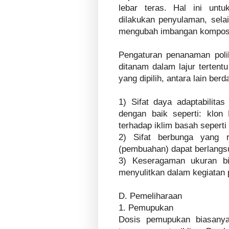
lebar teras. Hal ini untu
dilakukan penyulaman, sela
mengubah imbangan komposi
Pengaturan penanaman polikl
ditanam dalam lajur tertent
yang dipilih, antara lain ber
1) Sifat daya adaptabilita
dengan baik seperti: klo
terhadap iklim basah sepert
2) Sifat berbunga yang r
(pembuahan) dapat berlangs
3) Keseragaman ukuran bij
menyulitkan dalam kegiatan
D. Pemeliharaan
1. Pemupukan
Dosis pemupukan biasanya