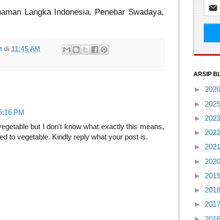
naman Langka Indonesia. Penebar Swadaya,
t
di
11:45 AM
ARSIP B
►
202
►
202
 5:16 PM
►
202
egetable but I don't know what exactly this means,
►
202
ted to vegetable. Kindly reply what your post is.
►
202
►
202
►
201
►
201
►
201
►
201