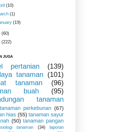
pril
(10)
arch
(1)
anuary
(19)
4
(60)
3
(222)
N JUGA
kel pertanian
(139)
daya tanaman
(101)
iat tanaman
(96)
aman buah
(95)
indungan tanaman
tanaman perkebunan
(67)
an hias
(55)
tanaman sayur
anah
(50)
tanaman pangan
fisiologi tanaman
(34)
laporan