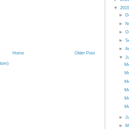
▼
201
►
D
►
N
►
O
►
S
►
A
Home
Older Post
▼
J
tom)
Me
Me
Me
Me
Me
Me
►
J
►
M