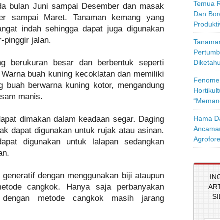
Temua R
da bulan Juni sampai Desember dan masak
Dan Bor
er sampai Maret. Tanaman kemang yang
Produkt
angat indah sehingga dapat juga digunakan
-pinggir jalan.
Tanaman
Pertumb
g berukuran besar dan berbentuk seperti
Diketahu
s. Warna buah kuning kecoklatan dan memiliki
Fenomen
ing buah berwarna kuning kotor, mengandung
Hortikul
 asam manis.
“Memang
Hama Da
pat dimakan dalam keadaan segar. Daging
Ancaman
k dapat digunakan untuk rujak atau asinan.
Agrofore
pat digunakan untuk lalapan sedangkan
an.
generatif dengan menggunakan biji ataupun
IN
metode cangkok. Hanya saja perbanyakan
AR
S
f dengan metode cangkok masih jarang