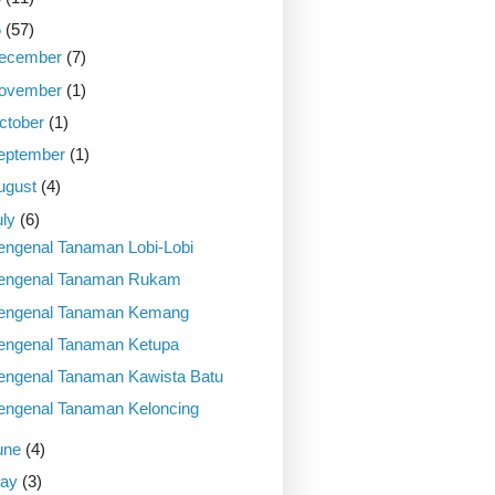
5
(57)
ecember
(7)
ovember
(1)
ctober
(1)
eptember
(1)
ugust
(4)
uly
(6)
ngenal Tanaman Lobi-Lobi
ngenal Tanaman Rukam
ngenal Tanaman Kemang
ngenal Tanaman Ketupa
ngenal Tanaman Kawista Batu
ngenal Tanaman Keloncing
une
(4)
ay
(3)