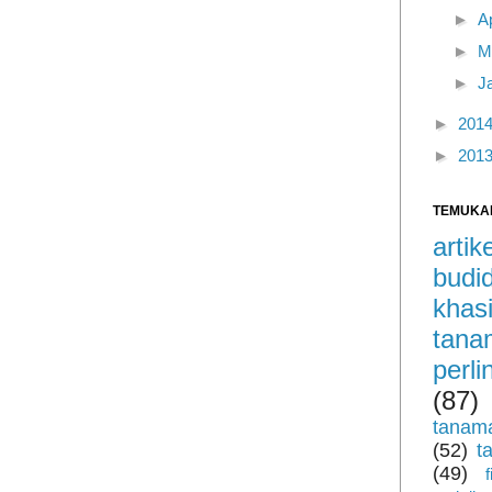
►
A
►
M
►
J
►
201
►
201
TEMUKA
arti
budi
khas
tan
perl
(87)
tanam
(52)
t
(49)