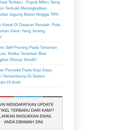
iset Terbaru : Pupuk Mikro Seng
on Terbukti Meningkatkan
ivitas Jagung Manis Hingga 78%
 Katuk Di Dataran Rendah: Pola
uhan Daun Yang Jarang
i
a Self-Pruning Pada Tanaman
tura: Ketika Tanaman Bisa
kas Dirinya Sendiri”
n Penyakit Pada Kopi Gayo:
 Tersembunyi Di Sistem
stri Di Aceh
GIN MENDAPATKAN UPDATE
TIKEL TERBARU DARI KAMI?
ILAHKAN MASUKKAN EMAIL
ANDA DIBAWAH SINI