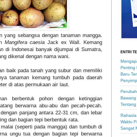
n yang sebangsa dengan tanaman mangga.
in
Mangifera caesia
Jack ex Wall. Kemang
dan di Indonesai banyak dijumpai di Sumatra,
ENTRI T
mang dikenal dengan nama wani.
Mengapa
Penting
n baik pada tanah yang subur dan memiliki
Baru Ten
mnya tanaman kemang tumbuh pada daerah
Penyimp
ter di atas permukaan air laut.
Perubah
Bawang 
an berbentuk pohon dengan ketinggian
Tentang
batang berwarna abu-abu dan pecah-pecah.
dengan panjang antara 22-31 cm, dan lebar
Rahasia 
ng dan bagian tepi berbentuk rata.
Waktu P
malai (seperti pada mangga) dan tumbuh di
Sangat 
arna ungu tua dengan bagian tepi berwarna