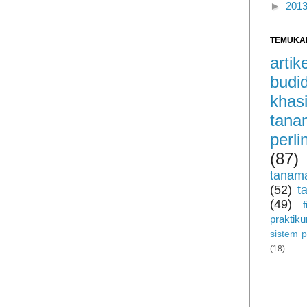
►
201
TEMUKA
arti
budi
khas
tan
perl
(87)
tanam
(52)
t
(49)
praktik
sistem 
(18)