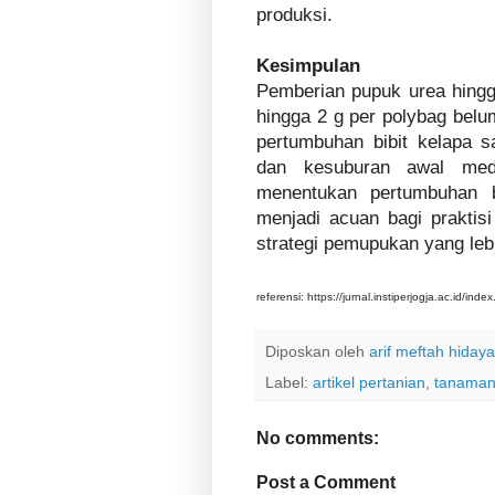
produksi.
Kesimpulan
Pemberian pupuk urea hingg
hingga 2 g per polybag belu
pertumbuhan bibit kelapa sa
dan kesuburan awal med
menentukan pertumbuhan b
menjadi acuan bagi praktis
strategi pemupukan yang lebi
referensi: https://jurnal.instiperjogja.ac.id/in
Diposkan oleh
arif meftah hidaya
Label:
artikel pertanian
,
tanaman
No comments:
Post a Comment