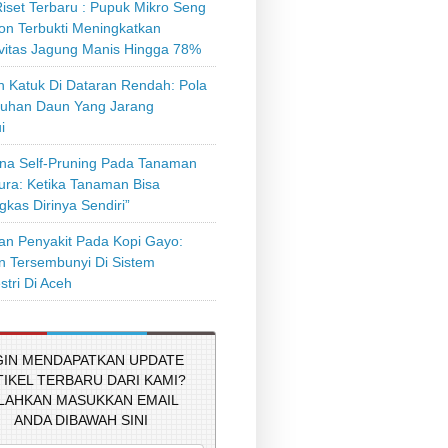
iset Terbaru : Pupuk Mikro Seng
on Terbukti Meningkatkan
ivitas Jagung Manis Hingga 78%
 Katuk Di Dataran Rendah: Pola
uhan Daun Yang Jarang
i
a Self-Pruning Pada Tanaman
tura: Ketika Tanaman Bisa
kas Dirinya Sendiri”
n Penyakit Pada Kopi Gayo:
 Tersembunyi Di Sistem
stri Di Aceh
GIN MENDAPATKAN UPDATE
TIKEL TERBARU DARI KAMI?
ILAHKAN MASUKKAN EMAIL
ANDA DIBAWAH SINI