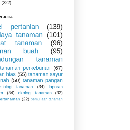
3
(222)
N JUGA
kel pertanian
(139)
daya tanaman
(101)
iat tanaman
(96)
aman buah
(95)
indungan tanaman
tanaman perkebunan
(67)
an hias
(55)
tanaman sayur
anah
(50)
tanaman pangan
fisiologi tanaman
(34)
laporan
um
(34)
ekologi tanaman
(32)
pertanaman
(22)
pemuliaan tanaman