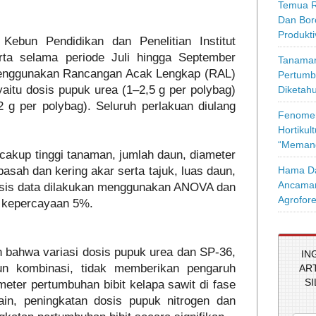
Temua R
Dan Bor
Produkt
i Kebun Pendidikan dan Penelitian Institut
ta selama periode Juli hingga September
Tanaman
enggunakan Rancangan Acak Lengkap (RAL)
Pertumb
 yaitu dosis pupuk urea (1–2,5 g per polybag)
Diketahu
 g per polybag). Seluruh perlakuan diulang
Fenomen
Hortikul
“Memang
akup tinggi tanaman, jumlah daun, diameter
Hama Da
basah dan kering akar serta tajuk, luas daun,
Ancaman
lisis data dilakukan menggunakan ANOVA dan
Agrofore
f kepercayaan 5%.
n bahwa variasi dosis pupuk urea dan SP-36,
IN
un kombinasi, tidak memberikan pengaruh
AR
S
meter pertumbuhan bibit kelapa sawit di fase
ain, peningkatan dosis pupuk nitrogen dan