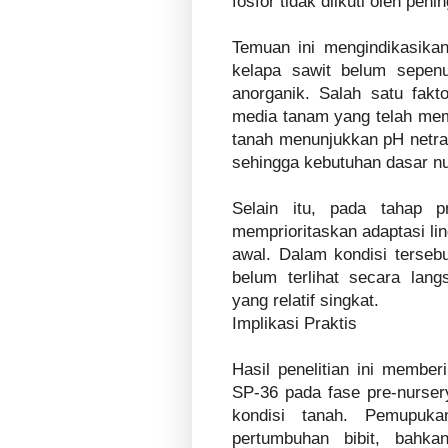
fosfor tidak diikuti oleh pen
Temuan ini mengindikasika
kelapa sawit belum sepen
anorganik. Salah satu fakt
media tanam yang telah memi
tanah menunjukkan pH netral 
sehingga kebutuhan dasar nutr
Selain itu, pada tahap pr
memprioritaskan adaptasi l
awal. Dalam kondisi terseb
belum terlihat secara lan
yang relatif singkat.
Implikasi Praktis
Hasil penelitian ini memb
SP-36 pada fase pre-nursery
kondisi tanah. Pemupuka
pertumbuhan bibit, bahka