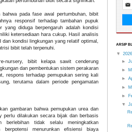
ingkatan pertumbuhan bibit secara signifikan.
n bahwa pada fase awal pertumbuhan, bibit
uhnya responsif terhadap tambahan pupuk
or yang diduga berpengaruh adalah kondisi
liki ketersediaan hara cukup. Hasil analisis
dan kondisi lingkungan yang relatif optimal,
ARSIP B
isi bibit telah terpenuhi.
▼
202
e-nursery, bibit kelapa sawit cenderung
►
J
ingkungan dan pembentukan sistem perakaran
►
M
ut, respons terhadap pemupukan sering kali
►
A
gsung, terutama dalam periode pengamatan
►
M
►
F
▼
J
erikan gambaran bahwa pemupukan urea dan
Re
 perlu dilakukan secara bijak dan berbasis
n berlebihan tidak selalu meningkatkan
Re
n berpotensi menurunkan efisiensi biaya