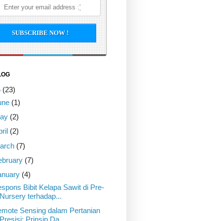
LOG
6
(23)
une
(1)
ay
(2)
pril
(2)
arch
(7)
ebruary
(7)
anuary
(4)
spons Bibit Kelapa Sawit di Pre-
Nursery terhadap...
mote Sensing dalam Pertanian
Presisi: Prinsip Da...