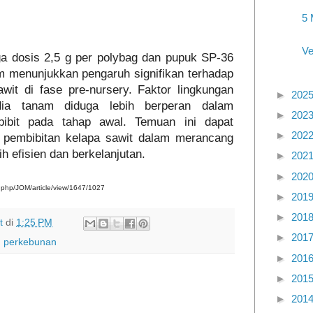
5 
Ve
a dosis 2,5 g per polybag dan pupuk SP-36
m menunjukkan pengaruh signifikan terhadap
wit di fase pre-nursery. Faktor lingkungan
►
202
ia tanam diduga lebih berperan dalam
►
202
ibit pada tahap awal. Temuan ini dapat
►
202
i pembibitan kelapa sawit dalam merancang
h efisien dan berkelanjutan.
►
202
►
202
dex.php/JOM/article/view/1647/1027
►
201
►
201
t
di
1:25 PM
►
201
 perkebunan
►
201
►
201
►
201