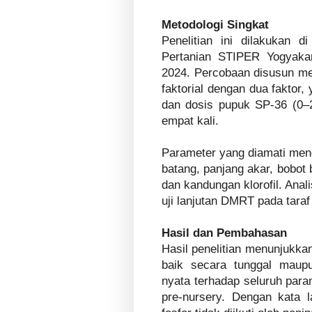
Metodologi Singkat
Penelitian ini dilakukan d
Pertanian STIPER Yogyakar
2024. Percobaan disusun m
faktorial dengan dua faktor,
dan dosis pupuk SP-36 (0–2
empat kali.
Parameter yang diamati menc
batang, panjang akar, bobot 
dan kandungan klorofil. Ana
uji lanjutan DMRT pada tara
Hasil dan Pembahasan
Hasil penelitian menunjukka
baik secara tunggal maup
nyata terhadap seluruh para
pre-nursery. Dengan kata l