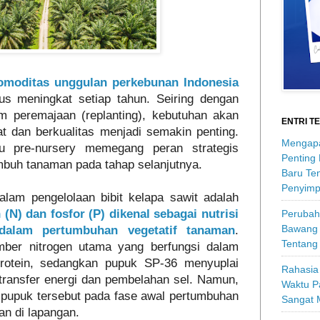
omoditas unggulan perkebunan Indonesia
us meningkat setiap tahun. Seiring dengan
m peremajaan (replanting), kebutuhan akan
ENTRI T
at dan berkualitas menjadi semakin penting.
Mengapa
u pre-nursery memegang peran strategis
Penting
buh tanaman pada tahap selanjutnya.
Baru Ten
Penyimp
alam pengelolaan bibit kelapa sawit adalah
(N) dan fosfor (P) dikenal sebagai nutrisi
Perubah
Bawang 
 dalam pertumbuhan vegetatif tanaman
.
Tentang
ber nitrogen utama yang berfungsi dalam
protein, sedangkan pupuk SP-36 menyuplai
Rahasia 
transfer energi dan pembelahan sel. Namun,
Waktu P
 pupuk tersebut pada fase awal pertumbuhan
Sangat 
an di lapangan.