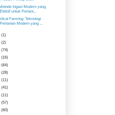
Metode Irigasi Modern yang
Efektif untuk Pertani...
rtical Farming: Teknologi
Pertanian Modern yang ...
5
(1)
3
(2)
2
(74)
1
(16)
0
(64)
9
(28)
8
(11)
7
(41)
6
(11)
5
(57)
4
(60)