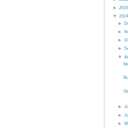
►
201
▼
201
►
D
►
N
►
O
►
S
▼
A
Me
Bu
St
►
J
►
J
►
M