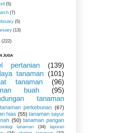
pril
(5)
arch
(7)
ebruary
(5)
anuary
(13)
3
(222)
N JUGA
kel pertanian
(139)
daya tanaman
(101)
iat tanaman
(96)
aman buah
(95)
indungan tanaman
tanaman perkebunan
(67)
an hias
(55)
tanaman sayur
anah
(50)
tanaman pangan
fisiologi tanaman
(34)
laporan
um
(34)
ekologi tanaman
(32)