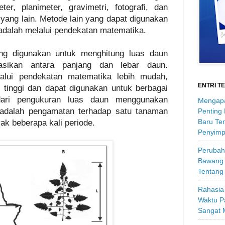
r, planimeter, gravimetri, fotografi, dan
ang lain. Metode lain yang dapat digunakan
adalah melalui pendekatan matematika.
ng digunakan untuk menghitung luas daun
asikan antara panjang dan lebar daun.
alui pendekatan matematika lebih mudah,
ENTRI T
g tinggi dan dapat digunakan untuk berbagai
 dari pengukuran luas daun menggunakan
Mengapa
 adalah pengamatan terhadap satu tanaman
Penting
Baru Ten
ak beberapa kali periode.
Penyimp
Perubah
Bawang 
Tentang
Rahasia 
Waktu P
Sangat 