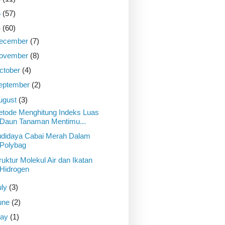
5
(57)
4
(60)
ecember
(7)
ovember
(8)
ctober
(4)
eptember
(2)
ugust
(3)
tode Menghitung Indeks Luas
Daun Tanaman Mentimu...
didaya Cabai Merah Dalam
Polybag
ruktur Molekul Air dan Ikatan
Hidrogen
uly
(3)
une
(2)
ay
(1)