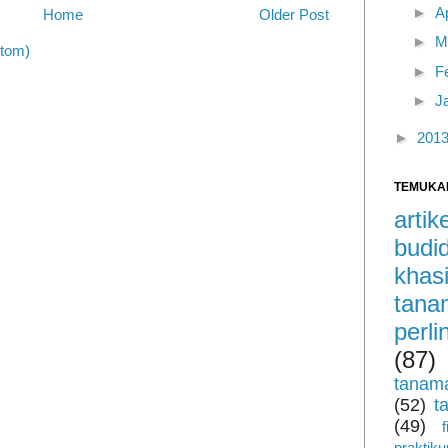
►
A
Home
Older Post
►
M
tom)
►
F
►
J
►
201
TEMUKA
arti
budi
khas
tan
perl
(87)
tanam
(52)
t
(49)
praktik