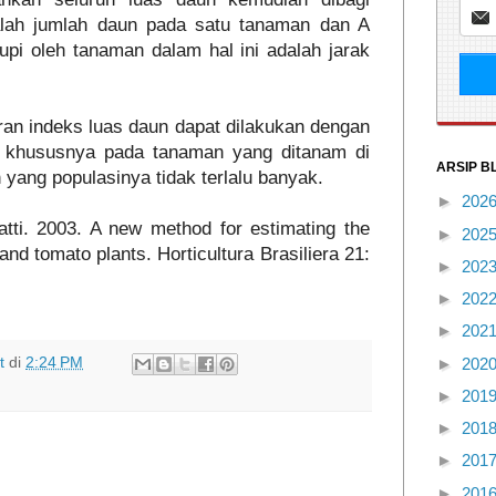
lah jumlah daun pada satu tanaman dan A
tupi oleh tanaman dalam hal ini adalah jarak
an indeks luas daun dapat dilakukan dengan
, khususnya pada tanaman yang ditanam di
ARSIP B
yang populasinya tidak terlalu banyak.
►
202
atti. 2003. A new method for estimating the
►
202
nd tomato plants. Horticultura Brasiliera 21:
►
202
►
202
►
202
►
202
t
di
2:24 PM
►
201
►
201
►
201
►
201