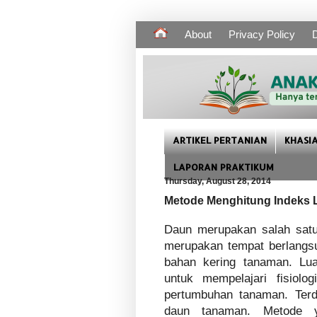
About
Privacy Policy
D
ARTIKEL PERTANIAN
KHASI
LAPORAN PRAKTIKUM
Thursday, August 28, 2014
Metode Menghitung Indeks
Daun merupakan salah satu
merupakan tempat berlangs
bahan kering tanaman. Lu
untuk mempelajari fisiol
pertumbuhan tanaman. Ter
daun tanaman. Metode 