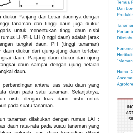
Temua R
Dan Bor
Produkt
h diukur Panjang dan Lebar daunnya dengan
nggi tanaman dan tinggi daun juga diukur
Tanaman
aris untuk menentukan tinggi daun nisbi
Pertumb
rumus LH/PH. LH (tinggi daun) adalah jarak
Diketahu
engan tangkai daun. PH (tinggi tanaman)
Fenomen
r daun diukur dari ujung-ujung daun terlebar
Hortikul
ngkai daun. Panjang daun diukur dari ujung
“Memang
tangkai daun sampai dengan ujung helaian
ngkai daun.
Hama Da
Ancaman
Agrofore
 perbandingan antara luas satu daun yang
rata daun pada satu tanaman. Selanjutnya,
daun nisbi dengan luas daun nisbi untuk
aun pada suatu tanaman.
IN
AR
S
un tanaman dilakukan dengan rumus LAI :
as daun rata-rata pada suatu tanaman yang
ahkan seluruh luas daun kemudian dibagi