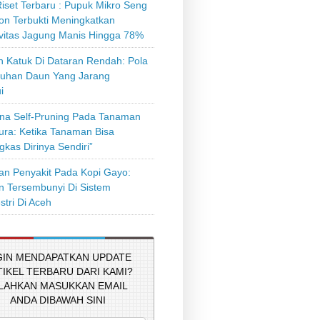
iset Terbaru : Pupuk Mikro Seng
on Terbukti Meningkatkan
ivitas Jagung Manis Hingga 78%
 Katuk Di Dataran Rendah: Pola
uhan Daun Yang Jarang
i
a Self-Pruning Pada Tanaman
tura: Ketika Tanaman Bisa
kas Dirinya Sendiri”
n Penyakit Pada Kopi Gayo:
 Tersembunyi Di Sistem
stri Di Aceh
GIN MENDAPATKAN UPDATE
TIKEL TERBARU DARI KAMI?
ILAHKAN MASUKKAN EMAIL
ANDA DIBAWAH SINI