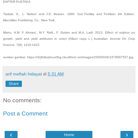
DAFTAR PUSTAKA
Tisdale, S., L. Nelson and J.D. Beaton. 1990. Soil Fertility and Fertilizer 4th Edition.
Macmillan Publishing. Co., New York.
Mishu, H.M. F. Ahmed., M.Y. Rafii., F. Golam and M.A. Latif. 2013. Effect of sulphur on
growth, yield and yield attributes in onion (Allium cepa L.) Australian Journal On Crop
Science. 7(9): 1416-1422.
sumber gambar: https://d2j6dbq0eux0bg.cloudfront.net/images/25000046/1678997557.jpg
arif meftah hidayat
di
5:31 AM
Share
No comments:
Post a Comment
‹
›
Home