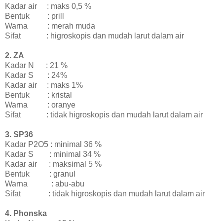
Kadar air
: maks 0,5 %
Bentuk
: prill
Warna
: merah muda
Sifat
: higroskopis dan mudah larut dalam air
2. ZA
Kadar N
: 21 %
Kadar S
: 24%
Kadar air
: maks 1%
Bentuk
: kristal
Warna
: oranye
Sifat
: tidak higroskopis dan mudah larut dalam air
3. SP36
Kadar P2O5 : minimal 36 %
Kadar S
: minimal 34 %
Kadar air
: maksimal 5 %
Bentuk
: granul
Warna
: abu-abu
Sifat
: tidak higroskopis dan mudah larut dalam air
4. Phonska