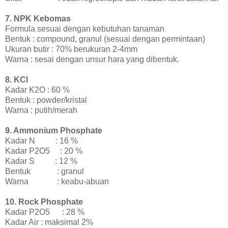
7. NPK Kebomas
Formula sesuai dengan kebutuhan tanaman
Bentuk : compound, granul (sesuai dengan permintaan)
Ukuran butir : 70% berukuran 2-4mm
Warna : sesai dengan unsur hara yang dibentuk.
8. KCl
Kadar K2O : 60 %
Bentuk : powder/kristal
Warna : putih/merah
9. Ammonium Phosphate
Kadar N
: 16 %
Kadar P2O5
: 20 %
Kadar S
: 12 %
Bentuk
: granul
Warna
: keabu-abuan
10. Rock Phosphate
Kadar P2O5
: 28 %
Kadar Air : maksimal 2%