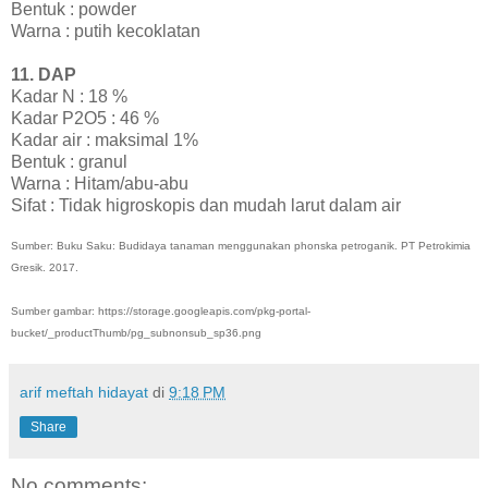
Bentuk : powder
Warna : putih kecoklatan
11. DAP
Kadar N : 18 %
Kadar P2O5 : 46 %
Kadar air : maksimal 1%
Bentuk : granul
Warna : Hitam/abu-abu
Sifat : Tidak higroskopis dan mudah larut dalam air
Sumber: Buku Saku: Budidaya tanaman menggunakan phonska petroganik. PT Petrokimia
Gresik. 2017.
Sumber gambar: https://storage.googleapis.com/pkg-portal-
bucket/_productThumb/pg_subnonsub_sp36.png
arif meftah hidayat
di
9:18 PM
Share
No comments: