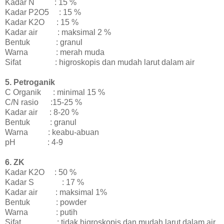
Kadar N
: 15 %
Kadar P2O5
: 15 %
Kadar K2O
: 15 %
Kadar air
: maksimal 2 %
Bentuk
: granul
Warna
: merah muda
Sifat
: higroskopis dan mudah larut dalam air
5. Petroganik
C Organik
: minimal 15 %
C/N rasio
:15-25 %
Kadar air
: 8-20 %
Bentuk
: granul
Warna
: keabu-abuan
pH
: 4-9
6. ZK
Kadar K2O
: 50 %
Kadar S
: 17 %
Kadar air
: maksimal 1%
Bentuk
: powder
Warna
: putih
Sifat
: tidak higroskopis dan mudah larut dalam air