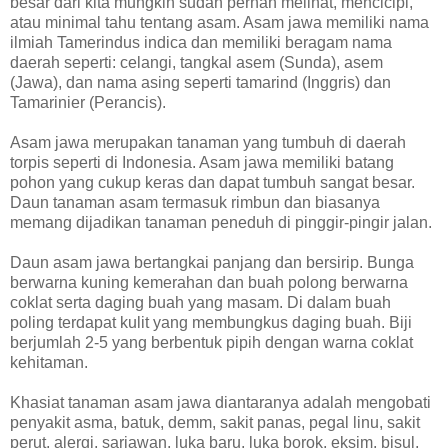
besar dari kita mungkin sudah pernah melihat, mencicipi,
atau minimal tahu tentang asam. Asam jawa memiliki nama
ilmiah Tamerindus indica dan memiliki beragam nama
daerah seperti: celangi, tangkal asem (Sunda), asem
(Jawa), dan nama asing seperti tamarind (Inggris) dan
Tamarinier (Perancis).
Asam jawa merupakan tanaman yang tumbuh di daerah
torpis seperti di Indonesia. Asam jawa memiliki batang
pohon yang cukup keras dan dapat tumbuh sangat besar.
Daun tanaman asam termasuk rimbun dan biasanya
memang dijadikan tanaman peneduh di pinggir-pingir jalan.
Daun asam jawa bertangkai panjang dan bersirip. Bunga
berwarna kuning kemerahan dan buah polong berwarna
coklat serta daging buah yang masam. Di dalam buah
poling terdapat kulit yang membungkus daging buah. Biji
berjumlah 2-5 yang berbentuk pipih dengan warna coklat
kehitaman.
Khasiat tanaman asam jawa diantaranya adalah mengobati
penyakit asma, batuk, demm, sakit panas, pegal linu, sakit
perut, alergi, sariawan, luka baru, luka borok, eksim, bisul,