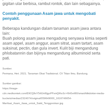
gigitan ular berbisa, rambut rontok, dan lain sebagainya.
Contoh penggunaan Asam jawa untuk mengobati
penyakit.
Beberapa kandungan dalam tanaman asam jawa antara
lain:
Buah polong asam jawa mengadung senyawa kimia seperti
asam appel, asam anggur, asam sitrat, asam tartart, asam
suksinat, pectin, dan gula invert. Kulit biji mengandung
phlobatannin dan bijinya mengandung albuminoid serta
pati.
Sumber:
Permana, Heri. 2021. Tanaman Obat Tradisional. CV Titian Ilmu, Bandung.
Sumber gambar:
https://image-
cdn.medkomtek.com/E9CQ9vY5r8Jn8IjgoPFxmQIKe3c=/640x480/smart/klikdokter-media-
buckets/medias/2324074/original/059649000_1616746654-
Manfaat_Asam_Jawa_untuk_Sakit_Tenggorokan.jpg