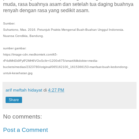
muda, rasa buahnya asam dan setelah tua daging buahnya
renyah dengan rasa yang sedikit asam.
Sumber:
Suhartono, Mas. 2016. Petunjuk Praktis Mengenal Buah-Buahan Unggul Indonesia.
Nuansa Cendikia, Bandung.
sumber gambar:
https://image-cdn.medkomtek.com/k5-
rP4dMhEk9FylP2MH6VOoScIk=/1200x675/smart/klikdokter-media-
buckets/medias/2323780/original/065162100_1615366153-manfaat-buah-kedondong-
untuk-kesehatan.jpg
arif meftah hidayat
di
4:27 PM
Share
No comments:
Post a Comment