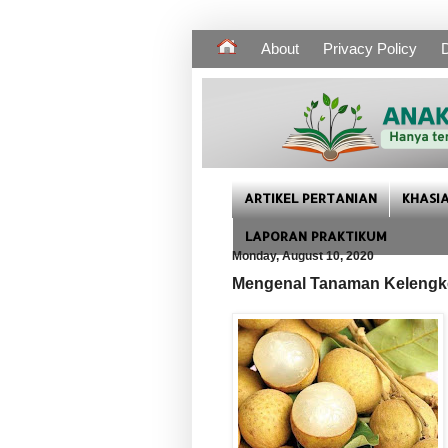
About
Privacy Policy
D
ARTIKEL PERTANIAN
KHASI
LAPORAN PRAKTIKUM
Monday, August 10, 2020
Mengenal Tanaman Kelengke