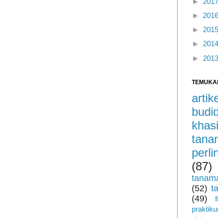
►
201
►
201
►
201
►
201
►
201
TEMUKA
arti
budi
khas
tan
perl
(87)
tanam
(52)
t
(49)
praktik