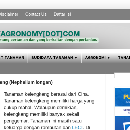
isclaimer
Contact Us
Daftar Isi
AT TANAMAN
BUDIDAYA TANAMAN ▼
AGRONOMI ▼
TANA
ng (Nephelium longan)
Tanaman kelengkeng berasal dari Cina.
Tanaman kelengkeng memiliki harga yang
cukup mahal. Walaupun demikian,
kelengkeng memiliki banyak sekali
penggemar. Tanaman ini masih satu
keluarga dengan rambutan dan
LECI
. Di