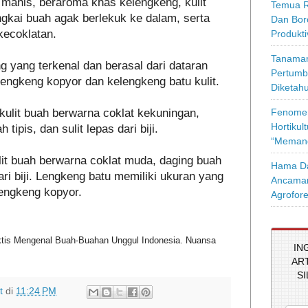
 manis, beraroma khas kelengkeng, kulit
Temua R
angkai buah agak berlekuk ke dalam, serta
Dan Bor
kecoklatan.
Produkt
Tanaman
g yang terkenal dan berasal dari dataran
Pertumb
engkeng kopyor dan kelengkeng batu kulit.
Diketahu
Fenomen
kulit buah berwarna coklat kekuningan,
Hortikul
ipis, dan sulit lepas dari biji.
“Memang
lit buah berwarna coklat muda, daging buah
Hama Da
ri biji. Lengkeng batu memiliki ukuran yang
Ancaman
lengkeng kopyor.
Agrofore
ktis Mengenal Buah-Buahan Unggul Indonesia. Nuansa
IN
AR
S
t
di
11:24 PM