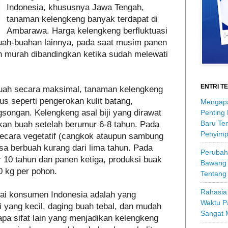
Indonesia, khususnya Jawa Tengah,
tanaman kelengkeng banyak terdapat di
Ambarawa. Harga kelengkeng berfluktuasi
uah-buahan lainnya, pada saat musim panen
ih murah dibandingkan ketika sudah melewati
ENTRI T
uah secara maksimal, tanaman kelengkeng
 seperti pengerokan kulit batang,
Mengapa
ongan. Kelengkeng asal biji yang dirawat
Penting
Baru Ten
kan buah setelah berumur 6-8 tahun. Pada
Penyimp
ecara vegetatif (cangkok ataupun sambung
sa berbuah kurang dari lima tahun. Pada
Perubah
10 tahun dan panen ketiga, produksi buak
Bawang 
 kg per pohon.
Tentang
Rahasia 
kai konsumen Indonesia adalah yang
Waktu P
ji yang kecil, daging buah tebal, dan mudah
Sangat 
rapa sifat lain yang menjadikan kelengkeng