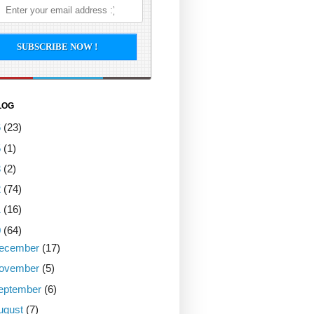
LOG
6
(23)
5
(1)
3
(2)
2
(74)
1
(16)
0
(64)
ecember
(17)
ovember
(5)
eptember
(6)
ugust
(7)