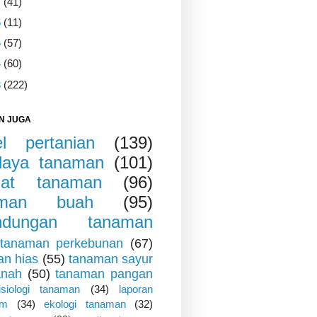
7
(41)
6
(11)
5
(57)
4
(60)
3
(222)
N JUGA
kel pertanian
(139)
daya tanaman
(101)
iat tanaman
(96)
aman buah
(95)
indungan tanaman
tanaman perkebunan
(67)
an hias
(55)
tanaman sayur
anah
(50)
tanaman pangan
fisiologi tanaman
(34)
laporan
um
(34)
ekologi tanaman
(32)