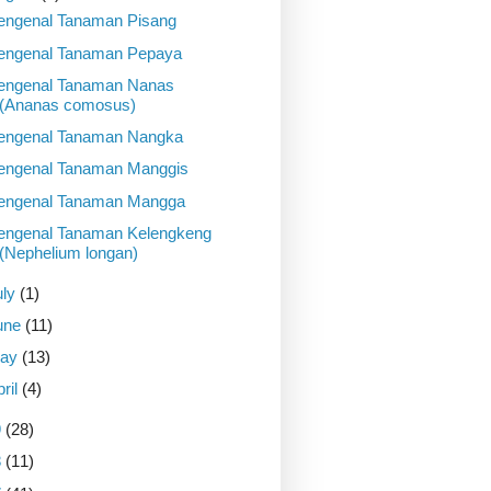
ngenal Tanaman Pisang
ngenal Tanaman Pepaya
ngenal Tanaman Nanas
(Ananas comosus)
ngenal Tanaman Nangka
ngenal Tanaman Manggis
ngenal Tanaman Mangga
ngenal Tanaman Kelengkeng
(Nephelium longan)
uly
(1)
une
(11)
ay
(13)
pril
(4)
9
(28)
8
(11)