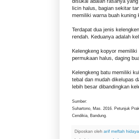
disukai adalah rasanya yang
licin halus, bagian sekitar t
memiliki warna buah kuning 
Terdapat dua jenis kelengken
rendah. Keduanya adalah kel
Kelengkeng kopyor memiliki 
permukaan halus, daging buah t
Kelengkeng batu memiliki ku
tebal dan mudah dikelupas da
lebih besar dibandingkan ke
Sumber:
Suhartono, Mas. 2016. Petunjuk Pra
Cendikia, Bandung.
Diposkan oleh
arif meftah hidaya