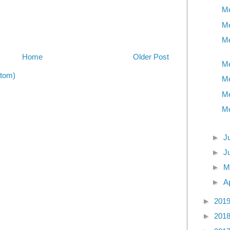
Me
Me
Me
Home
Older Post
Me
tom)
Me
Me
Me
►
J
►
J
►
M
►
A
►
201
►
201