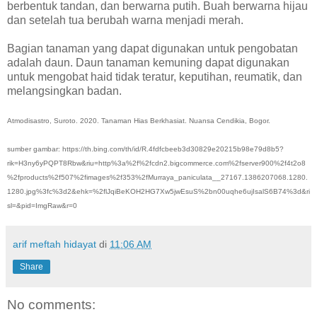
berbentuk tandan, dan berwarna putih. Buah berwarna hijau
dan setelah tua berubah warna menjadi merah.
Bagian tanaman yang dapat digunakan untuk pengobatan
adalah daun. Daun tanaman kemuning dapat digunakan
untuk mengobat haid tidak teratur, keputihan, reumatik, dan
melangsingkan badan.
Atmodisastro, Suroto. 2020. Tanaman Hias Berkhasiat. Nuansa Cendikia, Bogor.
sumber gambar: https://th.bing.com/th/id/R.4fdfcbeeb3d30829e20215b98e79d8b5?
rik=H3ny6yPQPT8Rbw&riu=http%3a%2f%2fcdn2.bigcommerce.com%2fserver900%2f4t2o8
%2fproducts%2f507%2fimages%2f353%2fMurraya_paniculata__27167.1386207068.1280.
1280.jpg%3fc%3d2&ehk=%2flJqiBeKOH2HG7Xw5jwEsuS%2bn00uqhe6ujIsalS6B74%3d&ri
sl=&pid=ImgRaw&r=0
arif meftah hidayat
di
11:06 AM
Share
No comments: