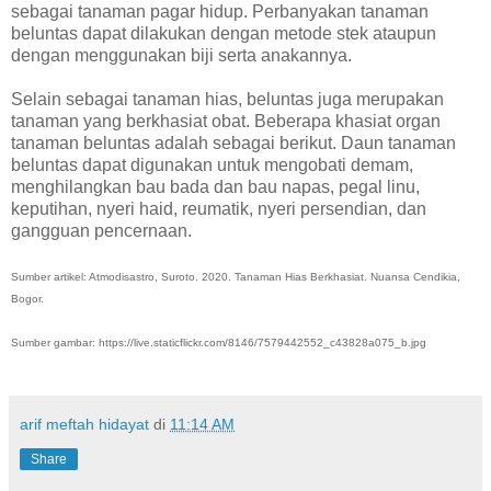
sebagai tanaman pagar hidup. Perbanyakan tanaman
beluntas dapat dilakukan dengan metode stek ataupun
dengan menggunakan biji serta anakannya.
Selain sebagai tanaman hias, beluntas juga merupakan
tanaman yang berkhasiat obat. Beberapa khasiat organ
tanaman beluntas adalah sebagai berikut. Daun tanaman
beluntas dapat digunakan untuk mengobati demam,
menghilangkan bau bada dan bau napas, pegal linu,
keputihan, nyeri haid, reumatik, nyeri persendian, dan
gangguan pencernaan.
Sumber artikel: Atmodisastro, Suroto. 2020. Tanaman Hias Berkhasiat. Nuansa Cendikia,
Bogor.
Sumber gambar: https://live.staticflickr.com/8146/7579442552_c43828a075_b.jpg
arif meftah hidayat
di
11:14 AM
Share