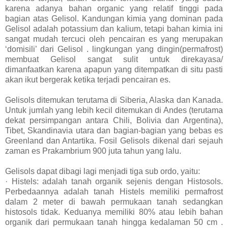
karena adanya bahan organic yang relatif tinggi pada
bagian atas Gelisol. Kandungan kimia yang dominan pada
Gelisol adalah potassium dan kalium, tetapi bahan kimia ini
sangat mudah tercuci oleh pencairan es yang merupakan
‘domisili’ dari Gelisol . lingkungan yang dingin(permafrost)
membuat Gelisol sangat sulit untuk direkayasa/
dimanfaatkan karena apapun yang ditempatkan di situ pasti
akan ikut bergerak ketika terjadi pencairan es.
Gelisols ditemukan terutama di Siberia, Alaska dan Kanada.
Untuk jumlah yang lebih kecil ditemukan di Andes (terutama
dekat persimpangan antara Chili, Bolivia dan Argentina),
Tibet, Skandinavia utara dan bagian-bagian yang bebas es
Greenland dan Antartika. Fosil Gelisols dikenal dari sejauh
zaman es Prakambrium 900 juta tahun yang lalu.
Gelisols dapat dibagi lagi menjadi tiga sub ordo, yaitu:
· Histels: adalah tanah organik sejenis dengan Histosols.
Perbedaannya adalah tanah Histels memiliki permafrost
dalam 2 meter di bawah permukaan tanah sedangkan
histosols tidak. Keduanya memiliki 80% atau lebih bahan
organik dari permukaan tanah hingga kedalaman 50 cm .