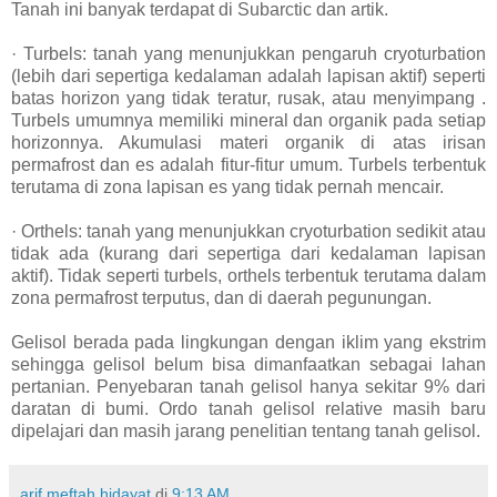
Tanah ini banyak terdapat di Subarctic dan artik.
· Turbels: tanah yang menunjukkan pengaruh cryoturbation
(lebih dari sepertiga kedalaman adalah lapisan aktif) seperti
batas horizon yang tidak teratur, rusak, atau menyimpang .
Turbels umumnya memiliki mineral dan organik pada setiap
horizonnya. Akumulasi materi organik di atas irisan
permafrost dan es adalah fitur-fitur umum. Turbels terbentuk
terutama di zona lapisan es yang tidak pernah mencair.
· Orthels: tanah yang menunjukkan cryoturbation sedikit atau
tidak ada (kurang dari sepertiga dari kedalaman lapisan
aktif). Tidak seperti turbels, orthels terbentuk terutama dalam
zona permafrost terputus, dan di daerah pegunungan.
Gelisol berada pada lingkungan dengan iklim yang ekstrim
sehingga gelisol belum bisa dimanfaatkan sebagai lahan
pertanian. Penyebaran tanah gelisol hanya sekitar 9% dari
daratan di bumi. Ordo tanah gelisol relative masih baru
dipelajari dan masih jarang penelitian tentang tanah gelisol.
arif meftah hidayat
di
9:13 AM