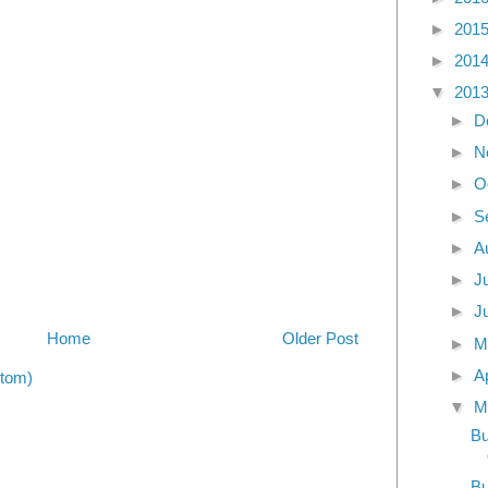
►
201
►
201
▼
201
►
D
►
N
►
O
►
S
►
A
►
J
►
J
Home
Older Post
►
M
►
A
tom)
▼
M
Bu
Bu