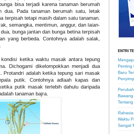
 bunga bisa terjadi karena tanaman berumah
h dua. Pada tanaman berumah satu, letak
na terpisah tetapi masih dalam satu tanaman.
rak, semangka, mentimun, anggur, dan laian-
dua, bunga jantan dan bunga betina terpisah
an yang berbeda. Contohnya adalah salak,
n.
ENTRI T
 kondisi ketika waktu masak antara tepung
Mengapa
ama. Dichogami dikelompokkan menjadi dua
Penting
Baru Ten
i. Protandri adalah ketika tepung sari masak
Penyimp
kepala putik. Contohnya adlaah kapas dan
ketika putik masak terlebih dahulu daripada
Perubah
adalah tanaman bajra.
Bawang 
Tentang
Rahasia 
Waktu P
Sangat 