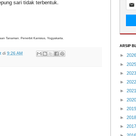
pung sari tidak terbentuk.
aan Tanaman. Penerbit Kanisius, Yogyakarta.
ARSIP B
t
di
9:26 AM
►
202
►
202
►
202
►
202
►
202
►
202
►
201
►
201
►
201
►
201