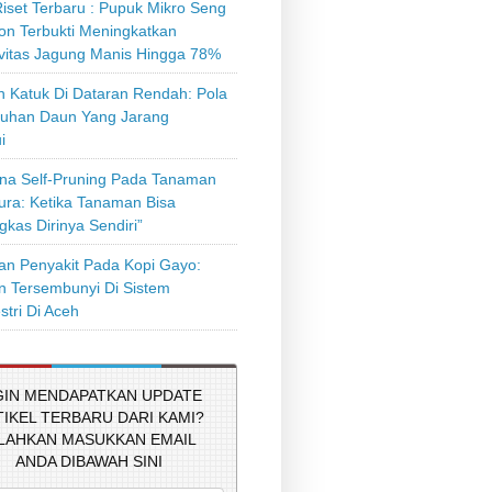
iset Terbaru : Pupuk Mikro Seng
on Terbukti Meningkatkan
ivitas Jagung Manis Hingga 78%
 Katuk Di Dataran Rendah: Pola
uhan Daun Yang Jarang
i
a Self-Pruning Pada Tanaman
tura: Ketika Tanaman Bisa
kas Dirinya Sendiri”
n Penyakit Pada Kopi Gayo:
 Tersembunyi Di Sistem
stri Di Aceh
GIN MENDAPATKAN UPDATE
TIKEL TERBARU DARI KAMI?
ILAHKAN MASUKKAN EMAIL
ANDA DIBAWAH SINI