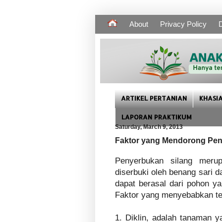
About
Privacy Policy
D
ARTIKEL PERTANIAN
KHASI
LAPORAN PRAKTIKUM
Saturday, March 9, 2013
Faktor yang Mendorong Pen
Penyerbukan silang meru
diserbuki oleh benang sari 
dapat berasal dari pohon y
Faktor yang menyebabkan ter
1. Diklin, adalah tanaman y