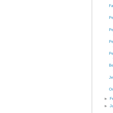
Fa
Pe
Pe
Pe
Pe
Be
Je
Or
►
F
►
J