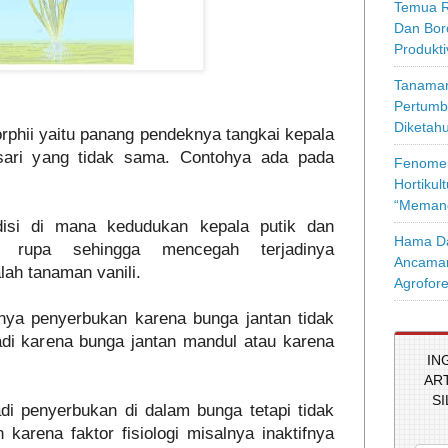
Temua R
Dan Bor
Produkt
Tanaman
Pertumb
Diketahu
orphii yaitu panang pendeknya tangkai kepala
sari yang tidak sama. Contohya ada pada
Fenomen
Hortikul
“Memang
disi di mana kedudukan kepala putik dan
Hama Da
n rupa sehingga mencegah terjadinya
Ancaman
lah tanaman vanili.
Agrofore
jadinya penyerbukan karena bunga jantan tidak
rjadi karena bunga jantan mandul atau karena
IN
AR
S
jadi penyerbukan di dalam bunga tetapi tidak
karena faktor fisiologi misalnya inaktifnya