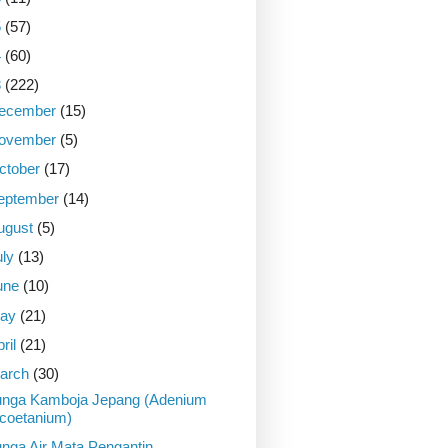
5
(57)
4
(60)
3
(222)
ecember
(15)
ovember
(5)
ctober
(17)
eptember
(14)
ugust
(5)
uly
(13)
une
(10)
ay
(21)
pril
(21)
arch
(30)
nga Kamboja Jepang (Adenium
coetanium)
nga Air Mata Pengantin