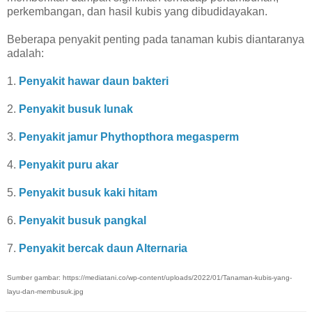
perkembangan, dan hasil kubis yang dibudidayakan.
Beberapa penyakit penting pada tanaman kubis diantaranya
adalah:
1.
Penyakit hawar daun bakteri
2.
Penyakit busuk lunak
3.
Penyakit jamur Phythopthora megasperm
4.
Penyakit puru akar
5.
Penyakit busuk kaki hitam
6.
Penyakit busuk pangkal
7.
Penyakit bercak daun Alternaria
Sumber gambar: https://mediatani.co/wp-content/uploads/2022/01/Tanaman-kubis-yang-
layu-dan-membusuk.jpg