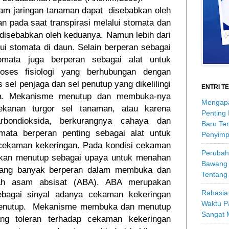
alam jaringan tanaman dapat
disebabkan oleh
an pada saat transpirasi melalui stomata dan
au disebabkan oleh keduanya. Namun lebih dari
lui stomata di daun. Selain berperan sebagai
omata juga berperan sebagai alat untuk
oses fisiologi yang berhubungan dengan
s sel penjaga dan sel penutup yang dikelilingi
ENTRI T
gga. Mekanisme menutup dan membuka-nya
Mengapa
tekanan turgor sel tanaman, atau karena
Penting
arbondioksida, berkurangnya cahaya dan
Baru Ten
ata berperan penting sebagai alat untuk
Penyimp
 cekaman kekeringan. Pada kondisi cekaman
Perubah
kan menutup sebagai upaya untuk menahan
Bawang 
 yang banyak berperan dalam membuka dan
Tentang
ah asam absisat (ABA). ABA merupakan
Rahasia 
bagai sinyal adanya cekaman kekeringan
Waktu P
enutup.
Mekanisme membuka dan menutup
Sangat 
ng toleran terhadap cekaman kekeringan