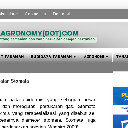
isclaimer
Contact Us
Daftar Isi
AT TANAMAN
BUDIDAYA TANAMAN ▼
AGRONOMI ▼
TANA
atan Stomata
aan pada epidermis yang sebagian besar
 dan meregulasi pertukaran gas. Stomata
rmis yang terspesialisasi yang disebut sel
besarnya diameter stomata. Stomata juga
ik berdasarkan spesies (Anonim,2009).