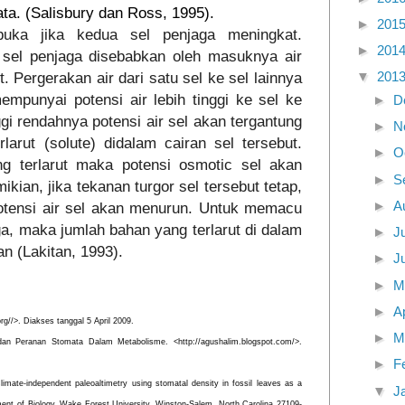
ata.
(Salisbury dan Ross, 1995).
►
201
ka jika kedua sel penjaga meningkat.
►
201
 sel penjaga disebabkan oleh masuknya air
▼
201
. Pergerakan air dari satu sel ke sel lainnya
empunyai potensi air lebih tinggi ke sel ke
►
D
ggi rendahnya potensi air sel akan tergantung
►
N
arut (solute) didalam cairan sel tersebut.
►
O
 terlarut maka potensi osmotic sel akan
►
S
ian, jika tekanan turgor sel tersebut tetap,
►
A
otensi air sel akan menurun. Untuk memacu
ga, maka jumlah bahan yang terlarut di dalam
►
J
an (Lakitan, 1993).
►
J
►
M
►
A
rg//
>.
Diakses tanggal 5 April 2009.
►
M
, dan Peranan Stomata Dalam Metabolisme. <
http://agushalim.blogspot.com/
>.
►
F
mate-independent paleoaltimetry using stomatal density in fossil leaves as a
▼
J
ment of Biology,
Wake
Forest
University
,
Winston-Salem
,
North Carolina
27109-