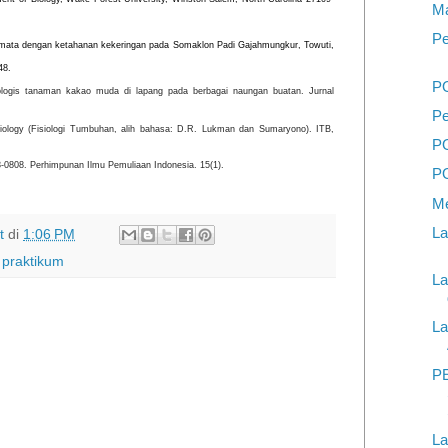
Ma
Pe
mata dengan ketahanan kekeringan pada Somaklon Padi Gajahmungkur, Towuti,
48.
P
siologis tanaman kakao muda di lapang pada berbagai naungan buatan.
Jurnal
Pe
iology (Fisiologi Tumbuhan, alih bahasa: D.R. Lukman dan Sumaryono). ITB,
P
53-0808. Perhimpunan Ilmu Pemuliaan
Indonesia
. 15(1).
P
Me
La
t
di
1:06 PM
 praktikum
La
La
P
La