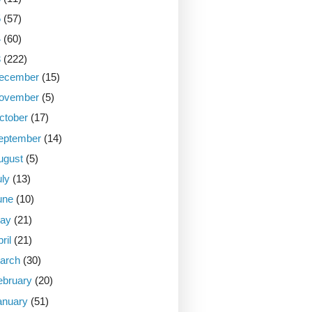
5
(57)
4
(60)
3
(222)
ecember
(15)
ovember
(5)
ctober
(17)
eptember
(14)
ugust
(5)
uly
(13)
une
(10)
ay
(21)
pril
(21)
arch
(30)
ebruary
(20)
anuary
(51)