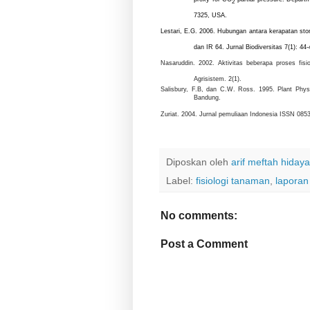
2
7325
,
USA
.
Lestari, E.G. 2006.
Hubungan antara kerapatan sto
dan IR 64. Jurnal Biodiversitas 7(1): 44-
Nasaruddin. 2002. Aktivitas beberapa proses fi
Agrisistem. 2(1).
Salisbury, F.B, dan C.W. Ross. 1995.
Plant Phys
Bandung
.
Zuriat. 2004. Jurnal pemuliaan Indonesia ISSN 08
Diposkan oleh
arif meftah hidaya
Label:
fisiologi tanaman
,
laporan
No comments:
Post a Comment