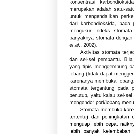
konsentrasi karbondioksid
merupakan adalah satu-satu
untuk mengendalikan perke
dari karbondioksida, pada
mengukur indeks stomata
banyaknya stomata dengan 
et.al.
, 2002).
Aktivitas stomata terja
dan sel-sel pembantu. Bila 
yang tipis menggembung dan
lobang (tidak dapat mengge
karenanya membuka lobang.
stomata tergantung pada pe
penutup, yaitu kalau sel-se
mengendor pori/lobang menut
Stomata membuka karen
tertentu) dan peningkatan
menguap lebih cepat nai
lebih banyak kelembaban 