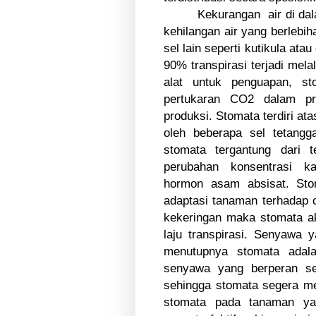
Kekurangan
air di d
kehilangan air yang berlebih
sel lain seperti kutikula at
90% transpirasi terjadi mela
alat untuk penguapan, st
pertukaran CO2 dalam pr
produksi. Stomata terdiri ata
oleh beberapa sel tetan
stomata tergantung dari 
perubahan konsentrasi k
hormon asam absisat. Stom
adaptasi tanaman terhadap
kekeringan maka stomata a
laju transpirasi. Senyawa
menutupnya stomata adal
senyawa yang berperan se
sehingga stomata segera m
stomata pada tanaman ya