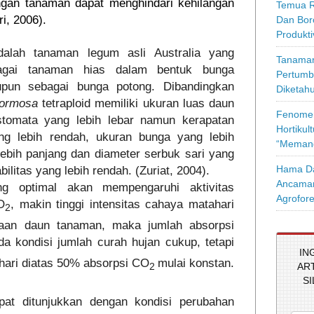
ingan tanaman dapat menghindari kehilangan
Temua R
i, 2006).
Dan Bor
Produkt
alah tanaman legum asli Australia yang
Tanaman
agai tanaman hias dalam bentuk bunga
Pertumb
upun sebagai bunga potong. Dibandingkan
Diketahu
formosa
tetraploid memiliki ukuran luas daun
Fenomen
stomata yang lebih lebar namun kerapatan
Hortikul
ng lebih rendah, ukuran bunga yang lebih
“Memang
ebih panjang dan diameter serbuk sari yang
Hama Da
bilitas yang lebih rendah. (Zuriat, 2004).
Ancaman
ng optimal akan mempengaruhi aktivitas
Agrofore
O
, makin tinggi intensitas cahaya matahari
2
kaan daun tanaman, maka jumlah absorpsi
ada kondisi jumlah curah hujan cukup, tetapi
IN
hari diatas 50% absorpsi CO
mulai konstan.
AR
2
S
at ditunjukkan dengan kondisi perubahan