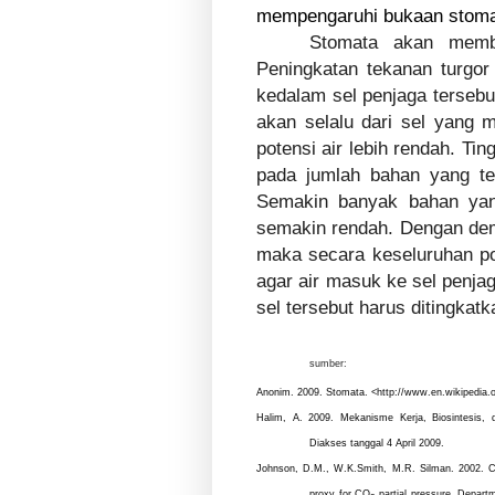
mempengaruhi bukaan stom
Stomata akan membu
Peningkatan tekanan turgor
kedalam sel penjaga tersebut
akan selalu dari sel yang m
potensi air lebih rendah. Tin
pada jumlah bahan yang terl
Semakin banyak bahan yang
semakin rendah. Dengan demik
maka secara keseluruhan p
agar air masuk ke sel penja
sel tersebut harus ditingkatk
sumber:
Anonim. 2009. Stomata. <
http://www.en.wikipedia.o
Halim, A. 2009. Mekanisme Kerja, Biosintesis
Diakses tanggal 4 April 2009.
Johnson, D.M., W.K.Smith, M.R. Silman. 2002. Cli
proxy for CO
partial pressure. Depart