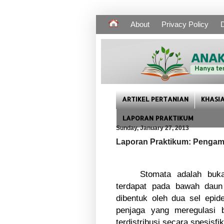
About
Privacy Policy
D
ARTIKEL PERTANIAN
KHASI
LAPORAN PRAKTIKUM
Sunday, January 27, 2013
Laporan Praktikum: Pengam
Stomata adalah buk
terdapat pada bawah daun
dibentuk oleh dua sel epide
penjaga yang meregulasi 
terdistribusi secara spesisf