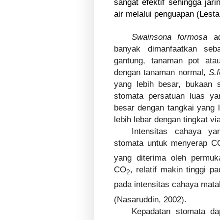
sangat efektif sehingga jar
air melalui penguapan (Lestar
Swainsona formosa
ad
banyak dimanfaatkan seb
gantung, tanaman pot ata
dengan tanaman normal,
S.
yang lebih besar, bukaan 
stomata persatuan luas ya
besar dengan tangkai yang l
lebih lebar dengan tingkat via
Intensitas cahaya ya
stomata untuk menyerap C
yang diterima oleh permu
CO
, relatif makin tinggi p
2
pada intensitas cahaya mata
(Nasaruddin, 2002).
Kepadatan stomata dap