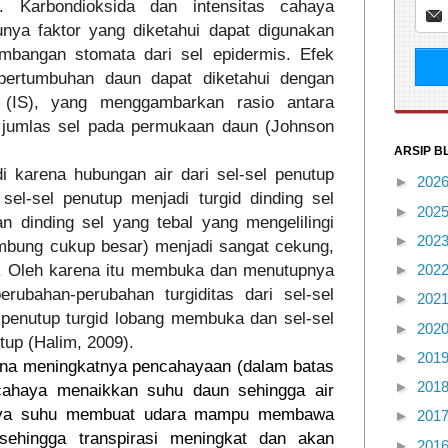
a. Karbondioksida dan intensitas cahaya
nya faktor yang diketahui dapat digunakan
mbangan stomata dari sel epidermis. Efek
 pertumbuhan daun dapat diketahui dengan
 (IS), yang menggambarkan rasio antara
jumlas sel pada permukaan daun (Johnson
ARSIP B
di karena hubungan air dari sel-sel penutup
►
202
sel-sel penutup menjadi turgid dinding sel
►
202
 dinding sel yang tebal yang mengelilingi
►
202
mbung cukup besar) menjadi sangat cekung,
 Oleh karena itu membuka dan menutupnya
►
202
rubahan-perubahan turgiditas dari sel-sel
►
202
l penutup turgid lobang membuka dan sel-sel
►
202
up (Halim, 2009).
►
201
a meningkatnya pencahayaan (dalam batas
►
201
 cahaya menaikkan suhu daun sehingga air
knya suhu membuat udara mampu membawa
►
201
sehingga transpirasi meningkat dan akan
►
201