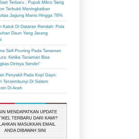
iset Terbaru : Pupuk Mikro Seng
on Terbukti Meningkatkan
ivitas Jagung Manis Hingga 78%
 Katuk Di Dataran Rendah: Pola
uhan Daun Yang Jarang
i
a Self-Pruning Pada Tanaman
tura: Ketika Tanaman Bisa
kas Dirinya Sendiri”
n Penyakit Pada Kopi Gayo:
 Tersembunyi Di Sistem
stri Di Aceh
GIN MENDAPATKAN UPDATE
TIKEL TERBARU DARI KAMI?
ILAHKAN MASUKKAN EMAIL
ANDA DIBAWAH SINI